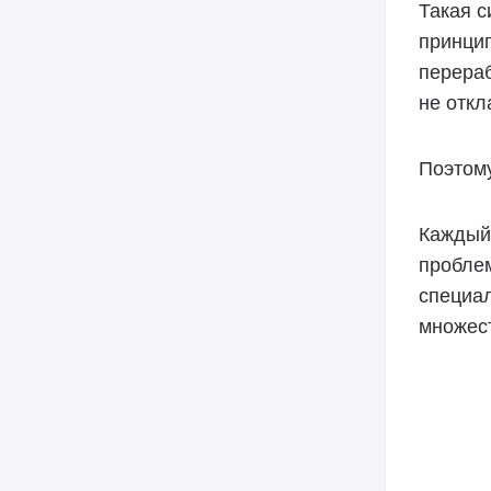
Такая с
принцип
перераб
не откл
Поэтому
Каждый 
проблем
специа
множес