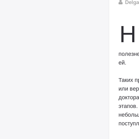
Delg
Н
полезне
ей.
Таких п
или вер
доктора
этапов.
небольш
поступ