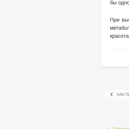
бы одно
При вы
метабол
красота
КАК П