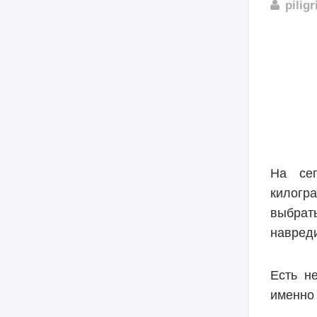
pilig
На сег
килогр
выбрат
навред
Есть н
именно