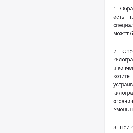
1. Обра
есть п
специа
может б
2. Опр
килогра
и копче
хотите
устраи
килогр
ограни
Уменьш
3. При 