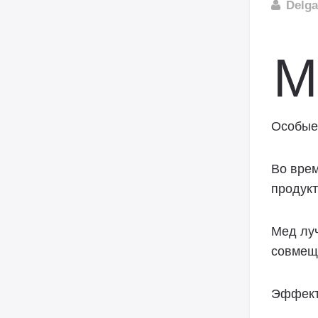
Delg
М
Особые
Во врем
продукт
Мед лу
совмеща
Эффект