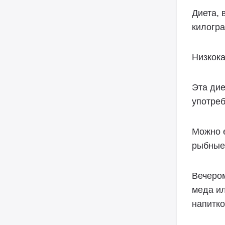
Диета, 
килогра
Низкок
Эта дие
употреб
Можно е
рыбные
Вечером
меда ил
напитко