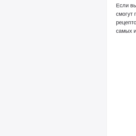
Если вы
смогут 
рецепто
самых 