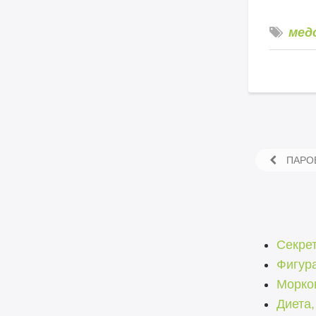
мед
ПАРОВ
Секрет
Фигур
Морко
Диета,