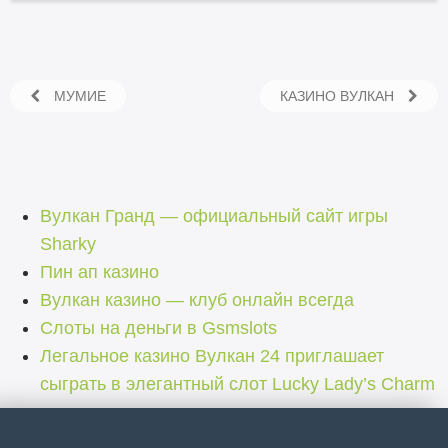
МУМИЕ
КАЗИНО ВУЛКАН
Вулкан Гранд — официальный сайт игры
Sharky
Пин ап казино
Вулкан казино — клуб онлайн всегда
Слоты на деньги в Gsmslots
Легальное казино Вулкан 24 приглашает
сыграть в элегантный слот Lucky Lady’s Charm