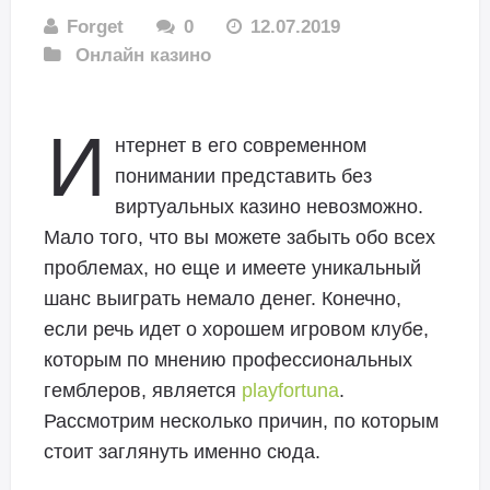
Forget
0
12.07.2019
Онлайн казино
И
нтернет в его современном
понимании представить без
виртуальных казино невозможно.
Мало того, что вы можете забыть обо всех
проблемах, но еще и имеете уникальный
шанс выиграть немало денег. Конечно,
если речь идет о хорошем игровом клубе,
которым по мнению профессиональных
гемблеров, является
playfortuna
.
Рассмотрим несколько причин, по которым
стоит заглянуть именно сюда.