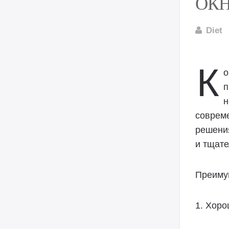
ОК
Diet
К
о
п
н
соврем
решения
и тщате
Преиму
1. Хоро