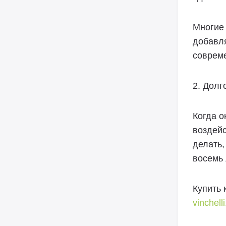
Многие 
добавля
соврем
2. Дол
Когда о
воздейс
делать,
восемь 
Купить 
vinchell