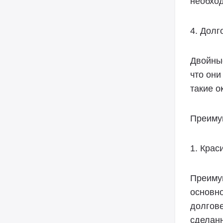
необход
4. Долг
Двойные
что они
такие о
Преиму
1. Крас
Преимущ
основно
долгове
сделанн