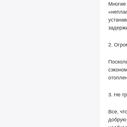
Многие 
«непла
устанав
задержи
2. Огро
Посколь
сэконом
отопле
3. Не т
Все, чт
добрую 