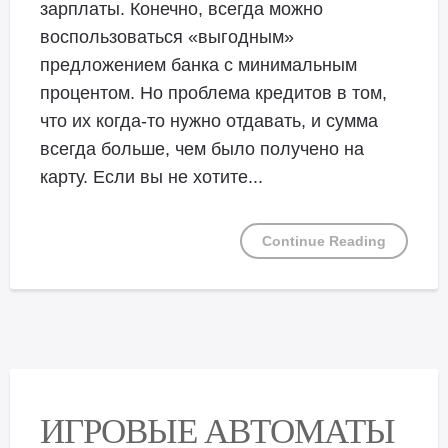
зарплаты. Конечно, всегда можно
воспользоваться «выгодным»
предложением банка с минимальным
процентом. Но проблема кредитов в том,
что их когда-то нужно отдавать, и сумма
всегда больше, чем было получено на
карту. Если вы не хотите...
Continue Reading
ИГРОВЫЕ АВТОМАТЫ