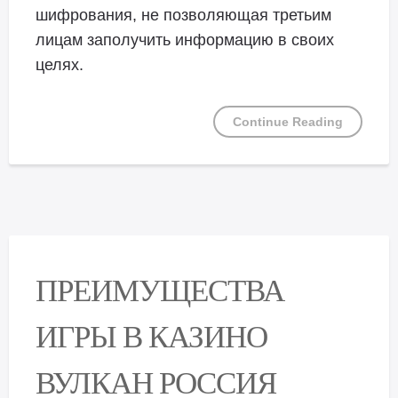
шифрования, не позволяющая третьим
лицам заполучить информацию в своих
целях.
Continue Reading
ПРЕИМУЩЕСТВА
ИГРЫ В КАЗИНО
ВУЛКАН РОССИЯ