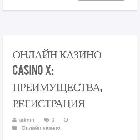
ОНЛАЙН КАЗИНО
CASINO X:
ПРЕИМУЩЕСТВА,
РЕГИСТРАЦИЯ
admin
0
Онлайн казино