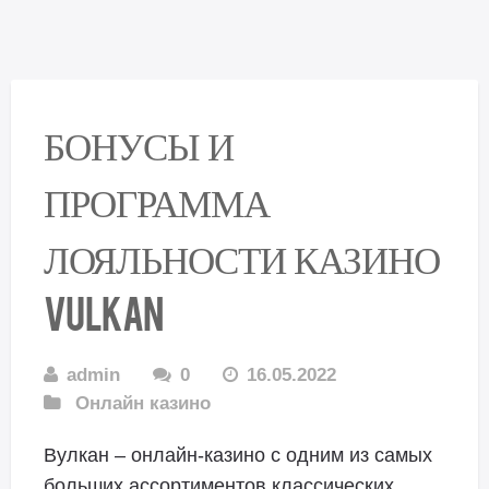
БОНУСЫ И
ПРОГРАММА
ЛОЯЛЬНОСТИ КАЗИНО
VULKAN
admin
0
16.05.2022
Онлайн казино
Вулкан – онлайн-казино с одним из самых
больших ассортиментов классических