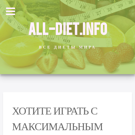
ALL-DIET.INFO
ВСЕ ДИЕТЫ МИРА
ХОТИТЕ ИГРАТЬ С
МАКСИМАЛЬНЫМ