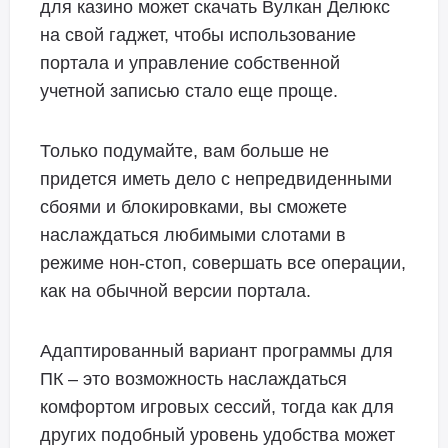
для казино может скачать Вулкан Делюкс
на свой гаджет, чтобы использование
портала и управление собственной
учетной записью стало еще проще.
Только подумайте, вам больше не
придется иметь дело с непредвиденными
сбоями и блокировками, вы сможете
наслаждаться любимыми слотами в
режиме нон-стоп, совершать все операции,
как на обычной версии портала.
Адаптированный вариант программы для
ПК – это возможность наслаждаться
комфортом игровых сессий, тогда как для
других подобный уровень удобства может