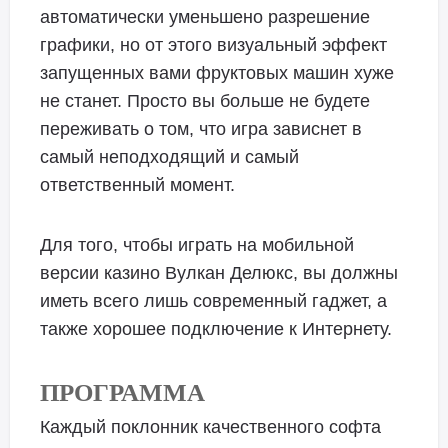
автоматически уменьшено разрешение
графики, но от этого визуальный эффект
запущенных вами фруктовых машин хуже
не станет. Просто вы больше не будете
переживать о том, что игра зависнет в
самый неподходящий и самый
ответственный момент.
Для того, чтобы играть на мобильной
версии казино Вулкан Делюкс, вы должны
иметь всего лишь современный гаджет, а
также хорошее подключение к Интернету.
ПРОГРАММА
Каждый поклонник качественного софта