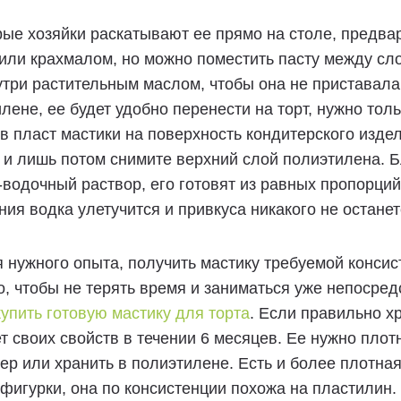
ые хозяйки раскатывают ее прямо на столе, предвар
или крахмалом, но можно поместить пасту между сл
утри растительным маслом, чтобы она не приставала
лене, ее будет удобно перенести на торт, нужно тол
 пласт мастики на поверхность кондитерского изде
и лишь потом снимите верхний слой полиэтилена. Б
водочный раствор, его готовят из равных пропорций
ия водка улетучится и привкуса никакого не останет
 нужного опыта, получить мастику требуемой консис
о, чтобы не терять время и заниматься уже непосре
купить готовую мастику для торта
. Если правильно хр
т своих свойств в течении 6 месяцев. Ее нужно плот
ер или хранить в полиэтилене. Есть и более плотна
фигурки, она по консистенции похожа на пластилин.