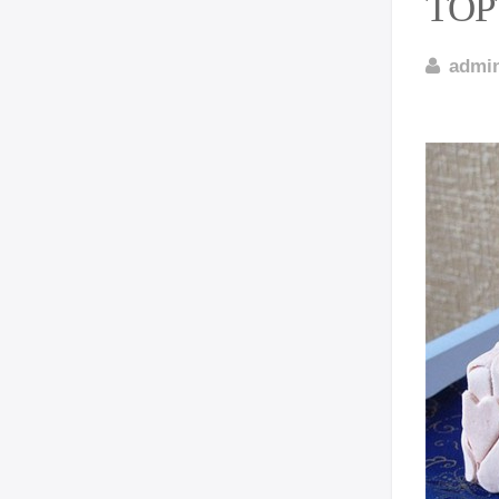
ТОР
admi