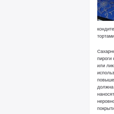
кондите
тортами
Сахарно
пироги
или лик
использ
повыше
должна 
наносят
неровн
покрыти