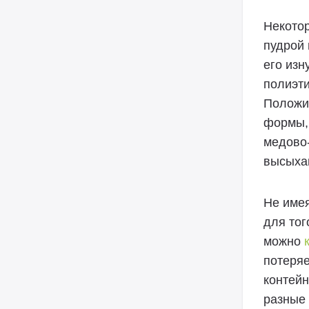
Некотор
пудрой 
его изн
полиэти
Положив
формы, 
медово-
высыхан
Не имея
для тог
можно
потеряе
контейн
разные 