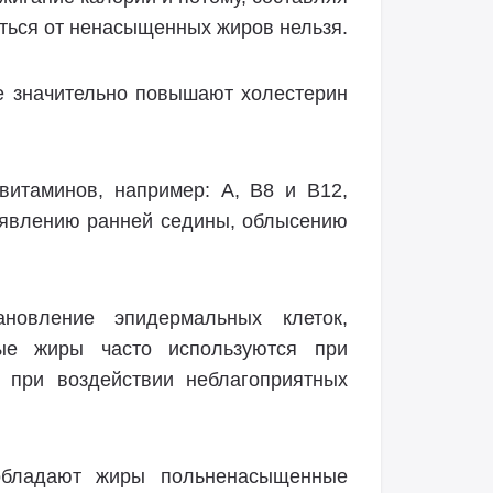
аться от ненасыщенных жиров нельзя.
 значительно повышают холестерин
итаминов, например: А, В8 и В12,
появлению ранней седины, облысению
новление эпидермальных клеток,
ные жиры часто используются при
и при воздействии неблагоприятных
обладают жиры польненасыщенные