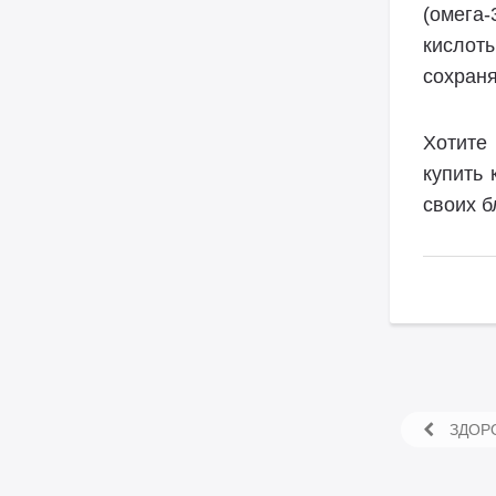
(омега
кислот
сохраня
Хотите
купить
своих б
ЗДОРО