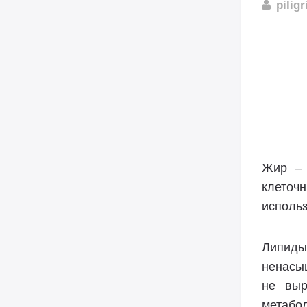
pilig
Жир – 
клеточ
использ
Липиды
ненасы
не выр
метабол