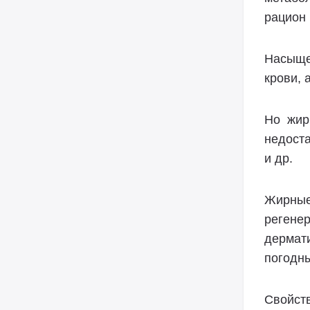
рацион 
Насыще
крови, 
Но жир
недост
и др.
Жирные
регене
дермат
погодн
Свойст