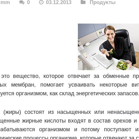
rimm
0
03.12.2013
Продукты
это вещество, которое отвечает за обменные про
ных мембран, помогает усваивать некоторые в
уется организмом, как склад энергетических запасов
 (жиры) состоят из насыщенных или ненасыщен
щенные жирные кислоты входят в состав орехов и 
абатываются организмом и потому поступают 
ические процессы организма, которые отвечают за с