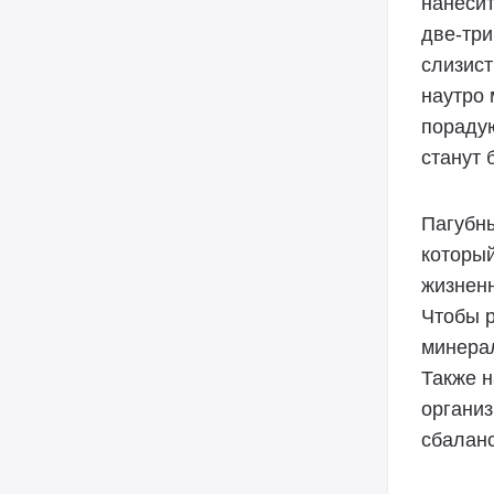
нанесит
две-три
слизист
наутро 
порадую
станут 
Пагубны
который
жизненн
Чтобы 
минерал
Также н
организ
сбалан