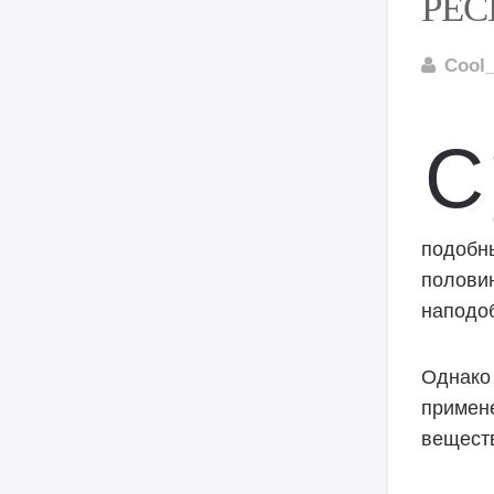
РЕС
Cool_
С
подобн
половин
наподо
Однако 
примен
веществ