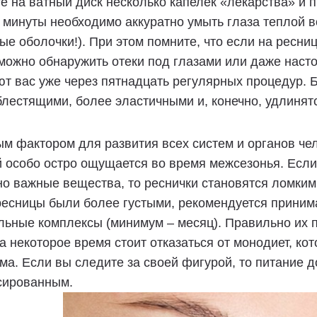
е на ватный диск несколько капелек «лекарства» и 
 минуты необходимо аккуратно умыть глаза теплой в
ые оболочки!). При этом помните, что если на ресниц
можно обнаружить отеки под глазами или даже нас
т вас уже через пятнадцать регулярных процедур.
блестящими, более эластичными и, конечно, удлинят
м фактором для развития всех систем и органов че
 особо остро ощущается во время межсезонья. Если
о важные вещества, то реснички становятся ломким
ресницы были более густыми, рекомендуется приним
ьные комплексы (минимум – месяц). Правильно их п
а некоторое время стоит отказаться от монодиет, к
ма. Если вы следите за своей фигурой, то питание 
сированным.