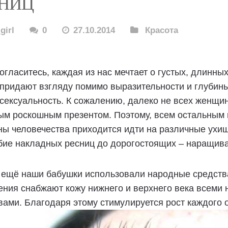
НИЦ
girl
0
27.10.2014
Красота
огласитесь, каждая из нас мечтает о густых, длинны
придают взгляду помимо выразительности и глубин
сексуальность. К сожалению, далеко не всех женщи
ым роскошным презентом. Поэтому, всем остальным
ы человечества приходится идти на различные ухищ
бие накладных ресниц до дорогостоящих – наращива
ещё наши бабушки использовали народные средства
ения снабжают кожу нижнего и верхнего века всеми
ами. Благодаря этому стимулируется рост каждого о