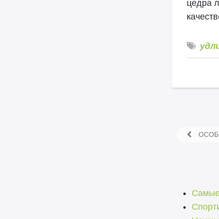
цедра л
качеств
удл
ОСОБЕ
Самые
Спорт