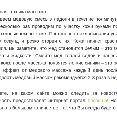
ная техника массажа
еваем медовую смесь в ладони в течение полминут
Несколько раз проводим по участку кожи руками 
похлопываем по коже. Постепенно похлопывания ус
у секунд и резко оторвите их. Кожа начнет крас
я. Вы заметите, что мед становится белым – это з
ва и жидкости. Смойте мед теплой водой и нанес
 коже после массажа появятся легкие синяки – это 
ь эффект от медового массажа каждый день пос
Делать медовый массаж рекомендуется 2-3 раза в н
ете, на каком сайте можно следить за новос
ность предоставляет интернет портал
hochu.ua
! Н
но в большом количестве, так что Вы всегда будете 