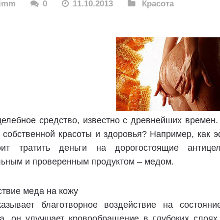
rimm
0
11.10.2013
Красота
целебное средство, известно с древнейших времен.
я собственной красоты и здоровья? Например, как 
ит тратить деньги на дорогостоящие антицел
льным и проверенным продуктом – медом.
твие меда на кожу
азывает благотворное воздействие на состояни
а, он улучшает кровообращение в глубоких слоях