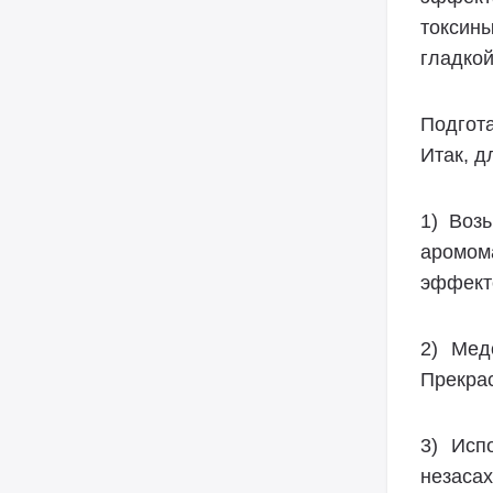
токсин
гладкой
Подгот
Итак, д
1) Воз
аромом
эффект
2) Мед
Прекрас
3) Исп
незасах