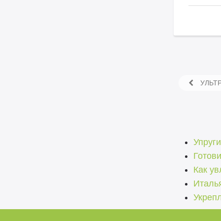
УЛЬТР
Упруги
Готови
Как ув
Италь
Укреп