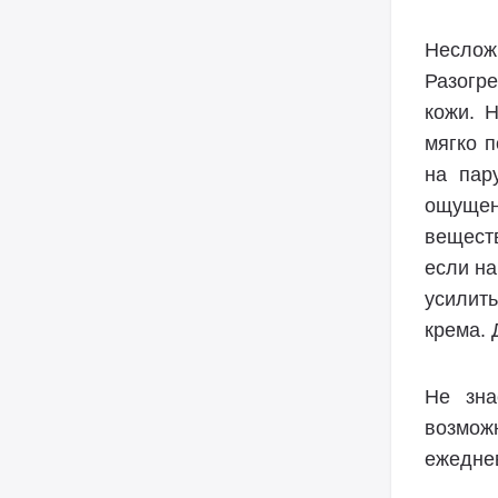
Неслож
Разогр
кожи. 
мягко 
на пар
ощущени
вещест
если на
усилит
крема. 
Не зна
возмож
ежеднев