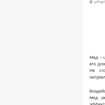
pilig
Мед – 
его дл
Не сто
натура
Воздейс
Мед ок
эффект