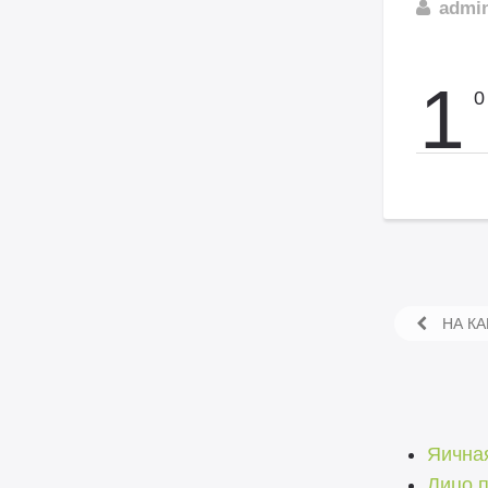
admi
1
0
НА КА
Яична
Лицо 