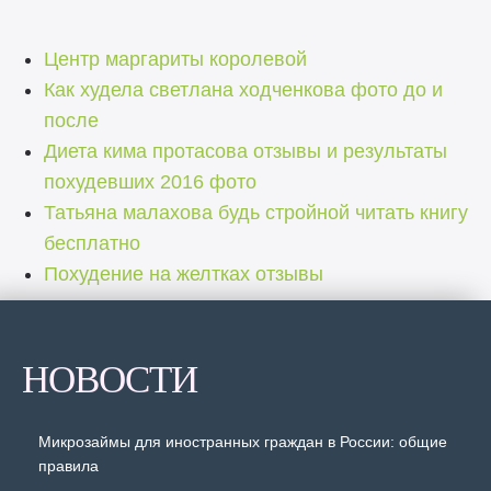
Центр маргариты королевой
Как худела светлана ходченкова фото до и
после
Диета кима протасова отзывы и результаты
похудевших 2016 фото
Татьяна малахова будь стройной читать книгу
бесплатно
Похудение на желтках отзывы
НОВОСТИ
Микрозаймы для иностранных граждан в России: общие
правила