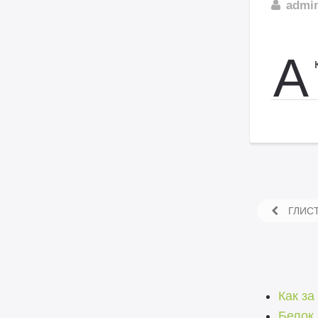
admi
А
ГЛИСТ
Как за
Белок 