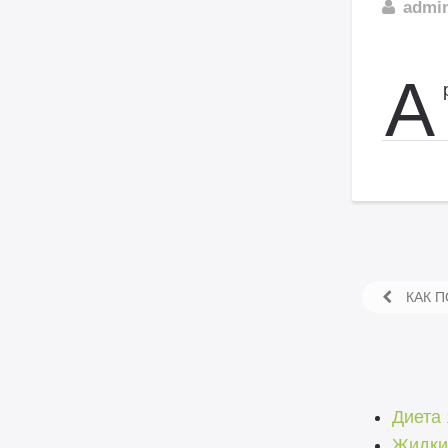
admi
А
КАК П
Диета
Жидки