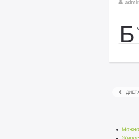
admi
Б
ДИЕТА
Можно 
Жиросж