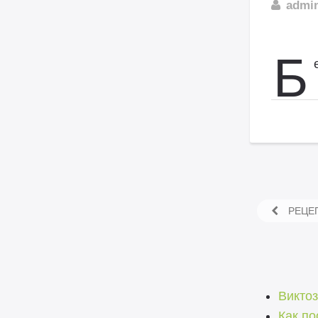
admi
Б
РЕЦЕП
Викто
Как по