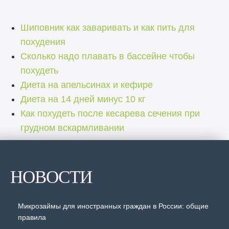
Шиповник как заваривать и как пить для
похудения
Сколько надо плавать в бассейне чтобы
похудеть
Диета на апельсинах и кефире
Диета на 14 дней минус 10 кг
Как похудеть после кесарева сечения при
грудном вскармливании
НОВОСТИ
Микрозаймы для иностранных граждан в России: общие
правила