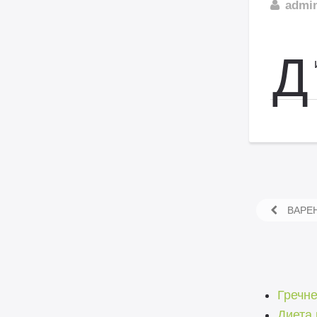
admi
Д
ВАРЕН
Гречне
Диета