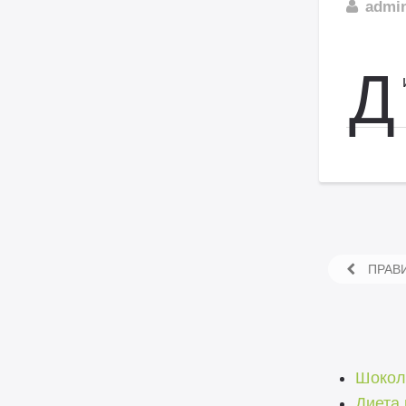
admi
Д
ПРАВИ
Шокол
Диета 