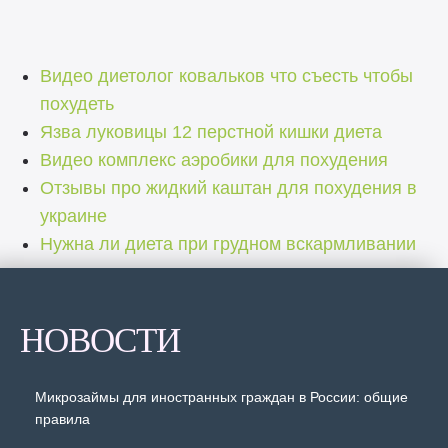
Видео диетолог ковальков что съесть чтобы
похудеть
Язва луковицы 12 перстной кишки диета
Видео комплекс аэробики для похудения
Отзывы про жидкий каштан для похудения в
украине
Нужна ли диета при грудном вскармливании
НОВОСТИ
Микрозаймы для иностранных граждан в России: общие
правила