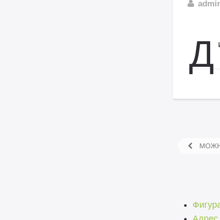
admi
Д
МОЖНО
Фигура
Адрес 