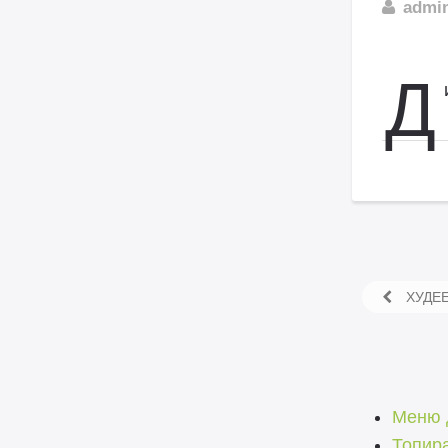
admi
Д
ХУДЕЕ
Меню 
Топир