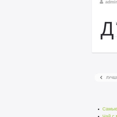
admi
Д
ЛУЧШИ
Самые
Чай с 