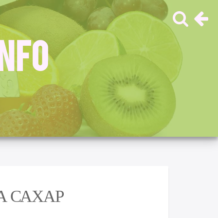
INFO
А САХАР