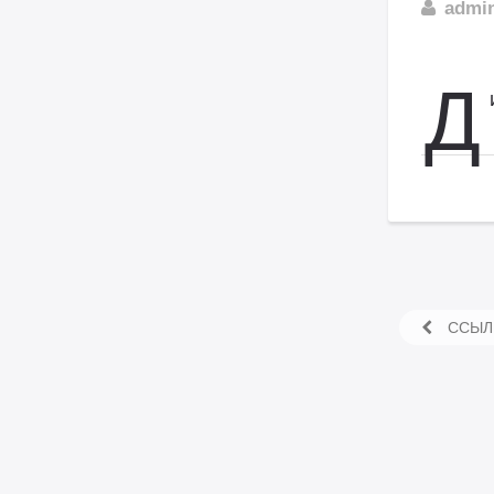
admi
Д
ССЫЛК