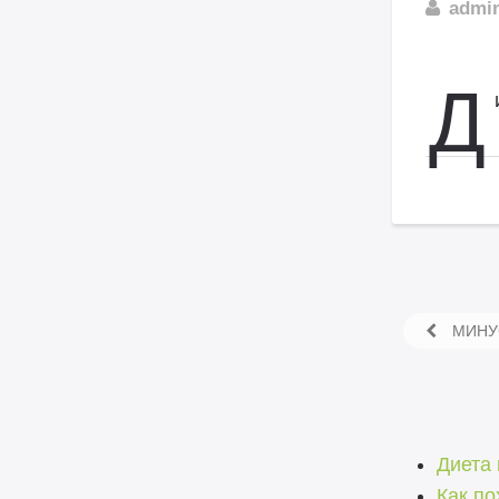
admi
Д
МИНУС
Диета
Как по