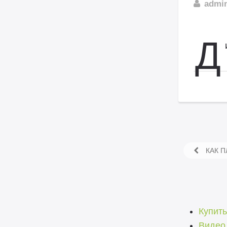
admi
Д
КАК П
Купить
Видео 