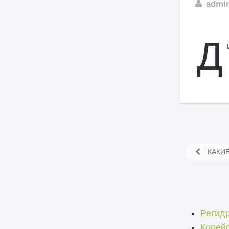
admi
Д
КАКИЕ
Регид
Корейс