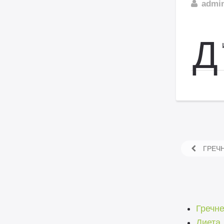
admi
Д
ГРЕЧН
Гречн
Диета