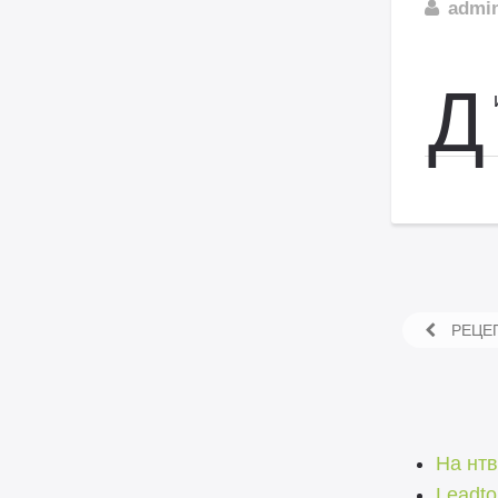
admi
Д
РЕЦЕП
На нтв
Leadt