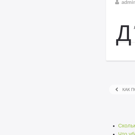
admi
Д
КАК П
Скольк
Что уб