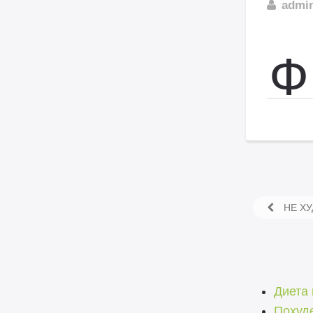
admi
Ф
НЕ ХУ
Диета 
Похуде