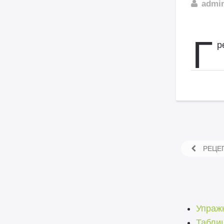
admi
Г
р
РЕЦЕ
Упражн
Таблиц