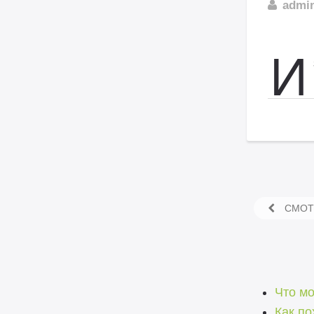
admi
И
СМОТР
Что мо
Как по