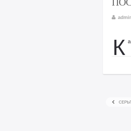
ПОС
admi
К
а
СЕРЬГ