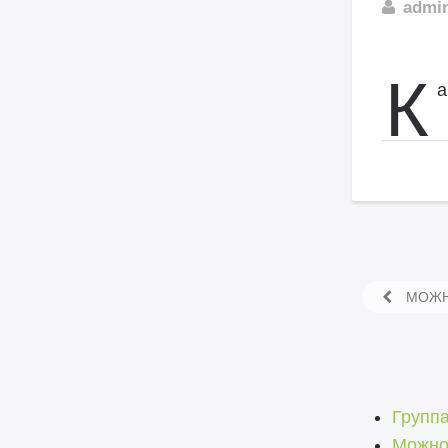
admi
К
а
МОЖНО
Групп
Можно