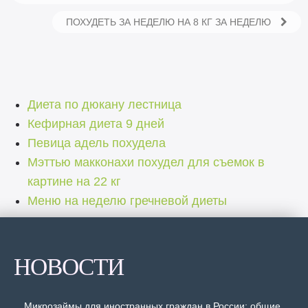
ПОХУДЕТЬ ЗА НЕДЕЛЮ НА 8 КГ ЗА НЕДЕЛЮ
Диета по дюкану лестница
Кефирная диета 9 дней
Певица адель похудела
Мэттью макконахи похудел для съемок в
картине на 22 кг
Меню на неделю гречневой диеты
НОВОСТИ
Микрозаймы для иностранных граждан в России: общие