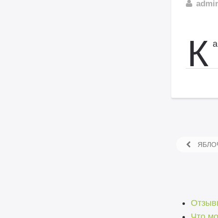
admi
К
а
ЯБЛОЧ
Отзывы
Что м