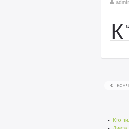
admi
К
а
ВСЕ Ч
Кто п
Диета 