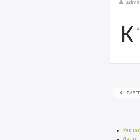
admi
К
а
ВАЛЕР
Как по
Диета