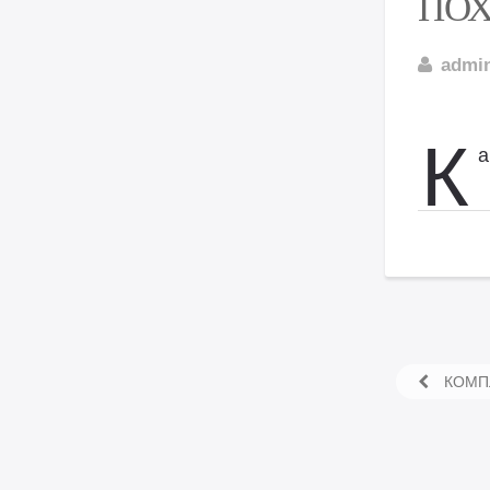
ПОХ
admi
К
а
КОМПЛ