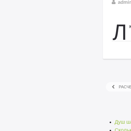
admi
Л
РАСЧЕ
Душ ш
Сколь