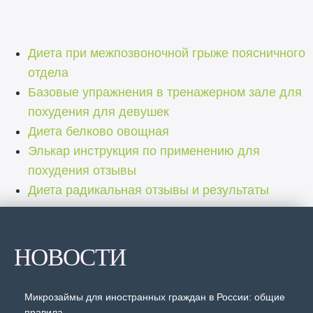
Диета при межпозвоночной грыже поясничного
отдела
Базовые упражнения в тренажерном зале для
похудения для девушек
Диета белково овощная
Элькар инструкция по применению для
похудения отзывы
Диета радикальная отзывы и результаты
НОВОСТИ
Микрозаймы для иностранных граждан в России: общие
правила