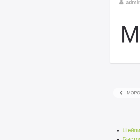
admi
М
МОРОЗ
Шейпи
Быстр