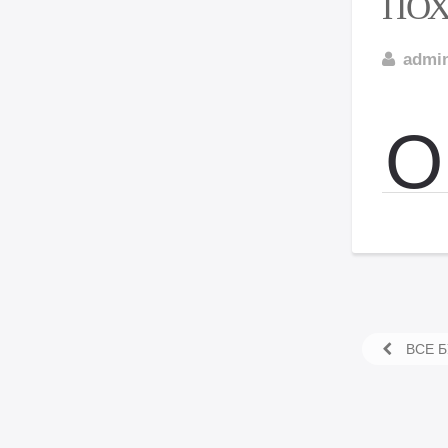
ПОХ
admi
О
ВСЕ Б