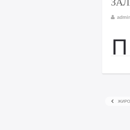
ЗАЛ
admi
П
ЖИРО