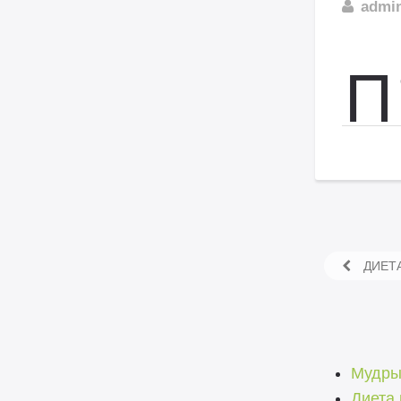
admi
П
ДИЕТ
Мудры
Диета