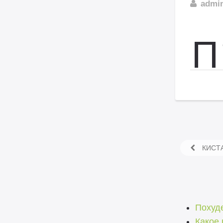
admi
П
КИСТА
Похуде
Какое 