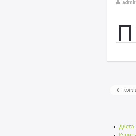
admi
П
КОРИЦ
Диета 
Купить