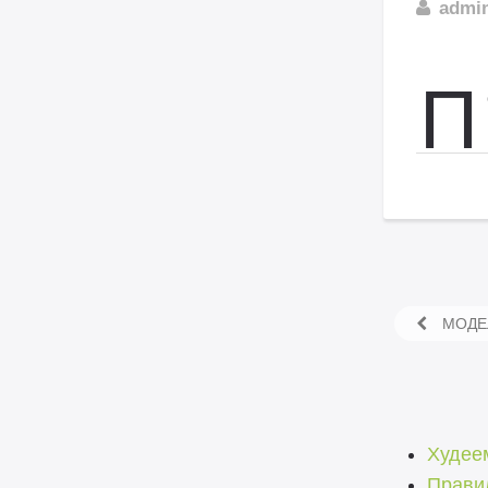
admi
П
МОДЕ
Худее
Прави